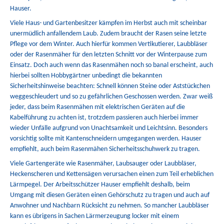
Hauser.
Viele Haus- und Gartenbesitzer kämpfen im Herbst auch mit scheinbar
unermüdlich anfallendem Laub. Zudem braucht der Rasen seine letzte
Pflege vor dem Winter. Auch hierfür kommen Vertikutierer, Laubbläser
oder der Rasenmäher für den letzten Schnitt vor der Winterpause zum
Einsatz. Doch auch wenn das Rasenmähen noch so banal erscheint, auch
hierbei sollten Hobbygärtner unbedingt die bekannten
Sicherheitshinweise beachten: Schnell können Steine oder Aststückchen
weggeschleudert und so zu gefährlichen Geschossen werden. Zwar weiß
jeder, dass beim Rasenmähen mit elektrischen Geräten auf die
Kabelführung zu achten ist, trotzdem passieren auch hierbei immer
wieder Unfälle aufgrund von Unachtsamkeit und Leichtsinn. Besonders
vorsichtig sollte mit Kantenschneidern umgegangen werden. Hauser
empfiehlt, auch beim Rasenmähen Sicherheitsschuhwerk zu tragen.
Viele Gartengeräte wie Rasenmäher, Laubsauger oder Laubbläser,
Heckenscheren und Kettensägen verursachen einen zum Teil erheblichen
Lärmpegel. Der Arbeitsschützer Hauser empfiehlt deshalb, beim
Umgang mit diesen Geräten einen Gehörschutz zu tragen und auch auf
Anwohner und Nachbarn Rücksicht zu nehmen. So mancher Laubbläser
kann es übrigens in Sachen Lärmerzeugung locker mit einem