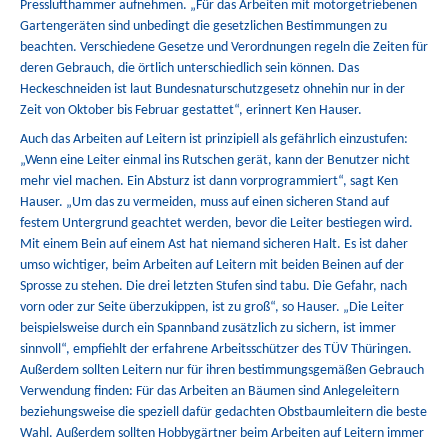
Presslufthammer aufnehmen. „Für das Arbeiten mit motorgetriebenen
Gartengeräten sind unbedingt die gesetzlichen Bestimmungen zu
beachten. Verschiedene Gesetze und Verordnungen regeln die Zeiten für
deren Gebrauch, die örtlich unterschiedlich sein können. Das
Heckeschneiden ist laut Bundesnaturschutzgesetz ohnehin nur in der
Zeit von Oktober bis Februar gestattet“, erinnert Ken Hauser.
Auch das Arbeiten auf Leitern ist prinzipiell als gefährlich einzustufen:
„Wenn eine Leiter einmal ins Rutschen gerät, kann der Benutzer nicht
mehr viel machen. Ein Absturz ist dann vorprogrammiert“, sagt Ken
Hauser. „Um das zu vermeiden, muss auf einen sicheren Stand auf
festem Untergrund geachtet werden, bevor die Leiter bestiegen wird.
Mit einem Bein auf einem Ast hat niemand sicheren Halt. Es ist daher
umso wichtiger, beim Arbeiten auf Leitern mit beiden Beinen auf der
Sprosse zu stehen. Die drei letzten Stufen sind tabu. Die Gefahr, nach
vorn oder zur Seite überzukippen, ist zu groß“, so Hauser. „Die Leiter
beispielsweise durch ein Spannband zusätzlich zu sichern, ist immer
sinnvoll“, empfiehlt der erfahrene Arbeitsschützer des TÜV Thüringen.
Außerdem sollten Leitern nur für ihren bestimmungsgemäßen Gebrauch
Verwendung finden: Für das Arbeiten an Bäumen sind Anlegeleitern
beziehungsweise die speziell dafür gedachten Obstbaumleitern die beste
Wahl. Außerdem sollten Hobbygärtner beim Arbeiten auf Leitern immer