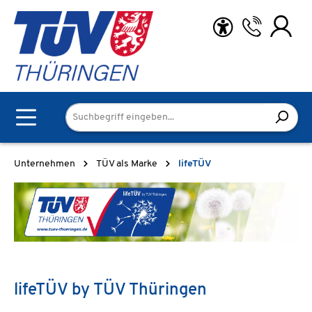
Zum Hauptinhalt springen
Unternehmen
TÜV als Marke
lifeTÜV
lifeTÜV by TÜV Thüringen