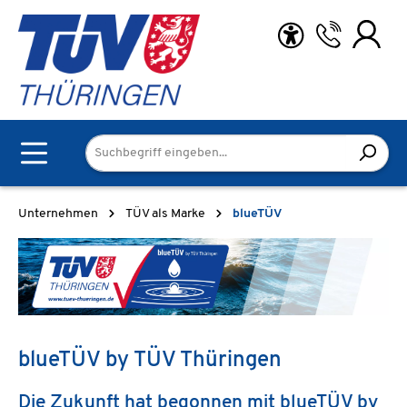
Zum Hauptinhalt springen
Unternehmen
TÜV als Marke
blueTÜV
blueTÜV by TÜV Thüringen
Die Zukunft hat begonnen mit blueTÜV by