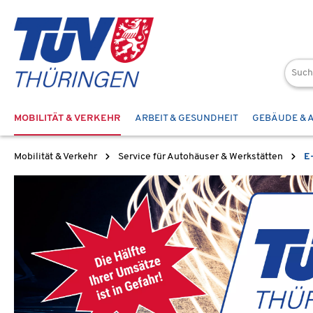
 Hauptinhalt springen
Zur Suche springen
Zur Hauptnavigation springen
MOBILITÄT & VERKEHR
ARBEIT & GESUNDHEIT
GEBÄUDE & 
Mobilität & Verkehr
Service für Autohäuser & Werkstätten
E