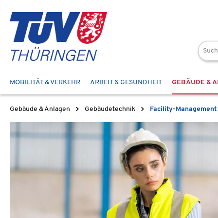
 Hauptinhalt springen
Zur Suche springen
Zur Hauptnavigation springen
MOBILITÄT & VERKEHR
ARBEIT & GESUNDHEIT
GEBÄUDE & 
Gebäude & Anlagen
Gebäudetechnik
Facility-Management