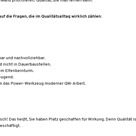
and priorisieren. Qualität, die man lernen kann.
f die Fragen, die im Qualitätsalltag wirklich zählen:
bar und nachvollziehbar.
d nicht in Dauerbaustellen.
im Elfenbeinturm.
eugend.
ramm das Power-Werkzeug moderner QM-Arbeit.
h! Das heißt, Sie haben Platz geschaffen für Wirkung. Denn Qualität is
eschäftigt.