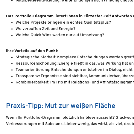
Mitarbeiterentwicklung: Weiterbildungen nach Wirkung und Aufw
Das Portfolio-Diagramm liefert Ihnen in kürzester Zeit Antworten au
Welche Projekte bringen ein echtes Qualitätsplus?
Wo verpuffen Zeit und Energie?
Welche Quick Wins warten nur auf Umsetzung?
Ihre Vorteile auf den Punkt:
Strategische Klarheit: Komplexe Entscheidungen werden greif
Ressourcenschonung: Energie fließt in das, was Wirkung hat un
Teamorientierung: Entscheidungen entstehen im Dialog, nicht 
Transparenz: Ergebnisse sind sichtbar, kommunizierbar, überz
Kombinierbarkeit: Im Trio mit Relations- und Affinitätsdiag
Praxis-Tipp: Mut zur weißen Fläche
Wenn Ihr Portfolio-Diagramm plötzlich halbleer aussieht? Glückwunsc
Verbesserungen mit Substanz. Lieber wenig, das wirkt, als viel, das b