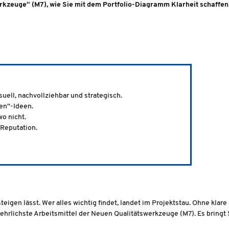
zeuge“ (M7), wie Sie mit dem Portfolio-Diagramm Klarheit schaffen, Q
uell, nachvollziehbar und strategisch.
en“-Ideen.
o nicht.
 Reputation.
 steigen lässt. Wer alles wichtig findet, landet im Projektstau. Ohne kla
ehrlichste Arbeitsmittel der Neuen Qualitätswerkzeuge (M7). Es bringt S