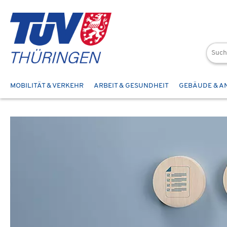
 Hauptinhalt springen
Zur Suche springen
Zur Hauptnavigation springen
MOBILITÄT & VERKEHR
ARBEIT & GESUNDHEIT
GEBÄUDE & A