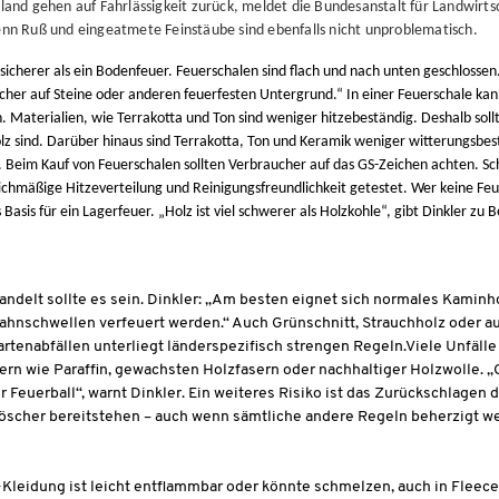
chland gehen auf Fahrlässigkeit zurück, meldet die Bundesanstalt für Landw
denn Ruß und eingeatmete Feinstäube sind ebenfalls nicht unproblematisch.
r sicherer als ein Bodenfeuer. Feuerschalen sind flach und nach unten geschlos
cher auf Steine oder anderen feuerfesten Untergrund.“ In einer Feuerschale kan
. Materialien, wie Terrakotta und Ton sind weniger hitzebeständig. Deshalb sol
 sind. Darüber hinaus sind Terrakotta, Ton und Keramik weniger witterungsbestän
n. Beim Kauf von Feuerschalen sollten Verbraucher auf das GS-Zeichen achten.
eichmäßige Hitzeverteilung und Reinigungsfreundlichkeit getestet. Wer keine Feu
 Basis für ein Lagerfeuer. „Holz ist viel schwerer als Holzkohle“, gibt Dinkler zu
andelt sollte es sein. Dinkler: „Am besten eignet sich normales Kamin
 Bahnschwellen verfeuert werden.“ Auch Grünschnitt, Strauchholz oder a
tenabfällen unterliegt länderspezifisch strengen Regeln.Viele Unfälle
ern wie Paraffin, gewachsten Holzfasern oder nachhaltiger Holzwolle. „G
Feuerball“, warnt Dinkler. Ein weiteres Risiko ist das Zurückschlagen
öscher bereitstehen – auch wenn sämtliche andere Regeln beherzigt wer
Kleidung ist leicht entflammbar oder könnte schmelzen, auch in Fleec