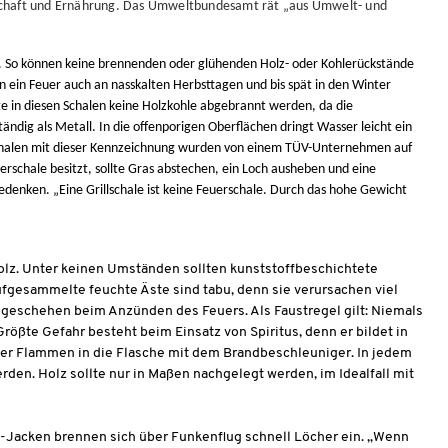
irtschaft und Ernährung. Das Umweltbundesamt rät „aus Umwelt- und
sen. So können keine brennenden oder glühenden Holz- oder Kohlerückstände
n ein Feuer auch an nasskalten Herbsttagen und bis spät in den Winter
lte in diesen Schalen keine Holzkohle abgebrannt werden, da die
dig als Metall. In die offenporigen Oberflächen dringt Wasser leicht ein
 Schalen mit dieser Kennzeichnung wurden von einem TÜV-Unternehmen auf
erschale besitzt, sollte Gras abstechen, ein Loch ausheben und eine
 Bedenken. „Eine Grillschale ist keine Feuerschale. Durch das hohe Gewicht
holz. Unter keinen Umständen sollten kunststoffbeschichtete
ufgesammelte feuchte Äste sind tabu, denn sie verursachen viel
 geschehen beim Anzünden des Feuers. Als Faustregel gilt: Niemals
rößte Gefahr besteht beim Einsatz von Spiritus, denn er bildet in
 der Flammen in die Flasche mit dem Brandbeschleuniger. In jedem
den. Holz sollte nur in Maßen nachgelegt werden, im Idealfall mit
e-Jacken brennen sich über Funkenflug schnell Löcher ein. „Wenn