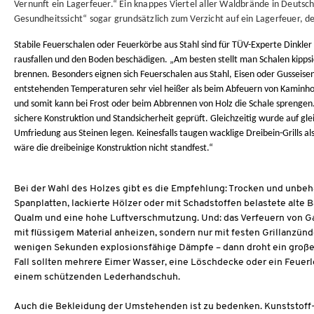
Vernunft ein Lagerfeuer.“ Ein knappes Viertel aller Waldbrände in Deuts
Gesundheitssicht“ sogar grundsätzlich zum Verzicht auf ein Lagerfeuer, 
Stabile Feuerschalen oder Feuerkörbe aus Stahl sind für TÜV-Experte Dinkle
rausfallen und den Boden beschädigen. „Am besten stellt man Schalen kippsi
brennen. Besonders eignen sich Feuerschalen aus Stahl, Eisen oder Gusseisen
entstehenden Temperaturen sehr viel heißer als beim Abfeuern von Kaminholz
und somit kann bei Frost oder beim Abbrennen von Holz die Schale sprenge
sichere Konstruktion und Standsicherheit geprüft. Gleichzeitig wurde auf gl
Umfriedung aus Steinen legen. Keinesfalls taugen wacklige Dreibein-Grills als
wäre die dreibeinige Konstruktion nicht standfest.“
Bei der Wahl des Holzes gibt es die Empfehlung: Trocken und unbeh
Spanplatten, lackierte Hölzer oder mit Schadstoffen belastete alte
Qualm und eine hohe Luftverschmutzung. Und: das Verfeuern von Gar
mit flüssigem Material anheizen, sondern nur mit festen Grillanzünd
wenigen Sekunden explosionsfähige Dämpfe – dann droht ein großer 
Fall sollten mehrere Eimer Wasser, eine Löschdecke oder ein Feuerl
einem schützenden Lederhandschuh.
Auch die Bekleidung der Umstehenden ist zu bedenken. Kunststoff-