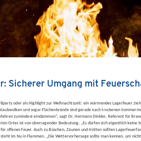
er: Sicherer Umgang mit Feuersch
rillparty oder als Highlight zur Weihnachtszeit: ein wärmendes Lagerfeuer 
Feinstaubwolken und sogar Flächenbrände sind gerade nach trockenen Sommerm
 Gefahren zumindest eindämmen“, sagt Dr. Hermann Dinkler, Referent für Bran
ten Ortes ist von überragender Bedeutung. „Es dürfen sich eigentlich keine b
für offenes Feuer. Auch zu Büschen, Zäunen und Hütten sollten Lagerfeuerfa
steht im Nu in Flammen. „Die Wettervorhersage sollte man kennen, um nicht 