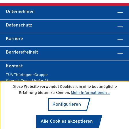
Unternehmen
Datenschutz
Karriere
Barrierefreiheit
Kontakt
TÜV Thüringen-Gruppe
Konrad-Zuse-Straße 21
Diese Website verwendet Cookies, um eine bestmögliche
99099 Erfurt
Erfahrung bieten zu können.
Mehr Informationen ...
Tel.: +49 (361) 4283-0
Fax: +49 (361) 4283-242
Konfigurieren
info(at)tuev-thueringen.de
www.tuev-thueringen.de
Alle Cookies akzeptieren