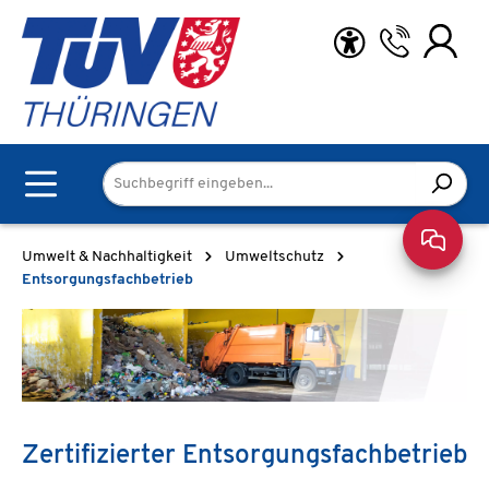
Zum Hauptinhalt springen
Umwelt & Nachhaltigkeit
Umweltschutz
Entsorgungsfachbetrieb
Anlage
GmbH
&
Co.
Zertifizierter Entsorgungsfachbetrieb
KG