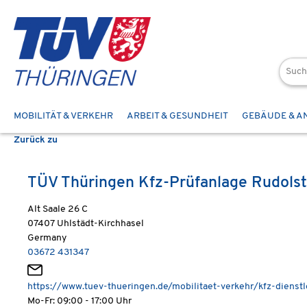
 Hauptinhalt springen
Zur Suche springen
Zur Hauptnavigation springen
MOBILITÄT & VERKEHR
ARBEIT & GESUNDHEIT
GEBÄUDE & A
Zurück zu
TÜV Thüringen Kfz-Prüfanlage Rudolst
Alt Saale 26 C
07407 Uhlstädt-Kirchhasel
Germany
03672 431347
https://www.tuev-thueringen.de/mobilitaet-verkehr/kfz-dienst
Mo-Fr: 09:00 - 17:00 Uhr